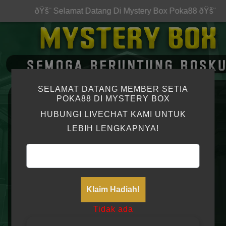
ðŸš¨ Selamat Datang Di Mystery Box Poka88 ðŸš¨
SELAMAT DATANG MEMBER SETIA
POKA88 DI MYSTERY BOX
HUBUNGI LIVECHAT KAMI UNTUK
LEBIH LENGKAPNYA!
qm*****
20,000.00
Berhasil
aa*****
70,000.00
Berhasil
Klaim Hadiah!
Tidak ada
kw*****
90,000.00
Berhasil